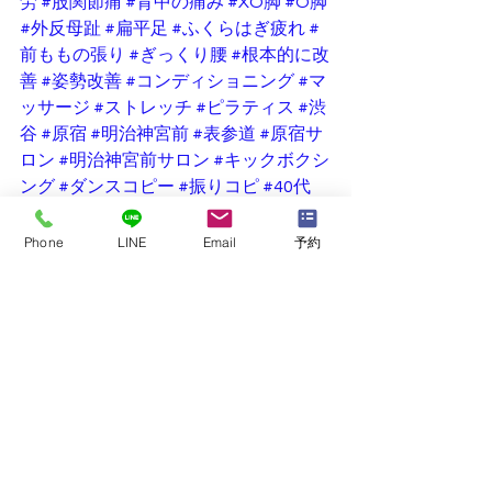
労
#股関節痛
#背中の痛み
#XO脚
#O脚
#外反母趾
#扁平足
#ふくらはぎ疲れ
#
前ももの張り
#ぎっくり腰
#根本的に改
善
#姿勢改善
#コンディショニング
#マ
ッサージ
#ストレッチ
#ピラティス
#渋
谷
#原宿
#明治神宮前
#表参道
#原宿サ
ロン
#明治神宮前サロン
#キックボクシ
ング
#ダンスコピー
#振りコピ
#40代
スタジオNEWS
身体メンテナンス
Phone
LINE
Email
予約
すべて表示
最新記事