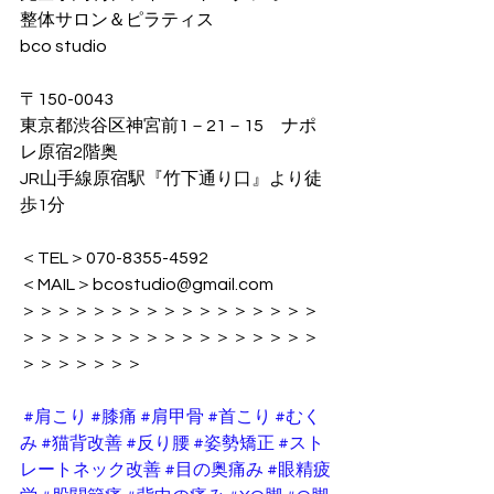
整体サロン＆ピラティス
bco studio
〒150-0043
東京都渋谷区神宮前1－21－15　ナポ
レ原宿2階奥
JR山手線原宿駅『竹下通り口』より徒
歩1分
＜TEL＞070-8355-4592
＜MAIL＞bcostudio@gmail.com
＞＞＞＞＞＞＞＞＞＞＞＞＞＞＞＞＞
＞＞＞＞＞＞＞＞＞＞＞＞＞＞＞＞＞
＞＞＞＞＞＞＞
#肩こり
#膝痛
#肩甲骨
#首こり
#むく
み
#猫背改善
#反り腰
#姿勢矯正
#スト
レートネック改善
#目の奥痛み
#眼精疲