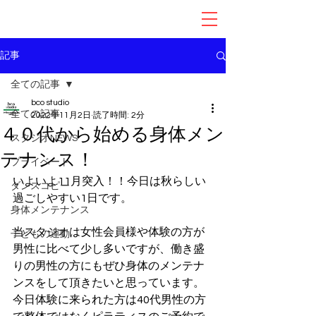
記事
全ての記事
bco studio
全ての記事
2022年11月2日
読了時間: 2分
４０代から始める身体メン
スタジオNEWS
テナンス！
プライベート
いよいよ11月突入！！今日は秋らしい
ダンスコピー
過ごしやすい1日です。
身体メンテナンス
当スタジオは女性会員様や体験の方が
子どもの運動
男性に比べて少し多いですが、働き盛
りの男性の方にもぜひ身体のメンテナ
ンスをして頂きたいと思っています。
今日体験に来られた方は40代男性の方