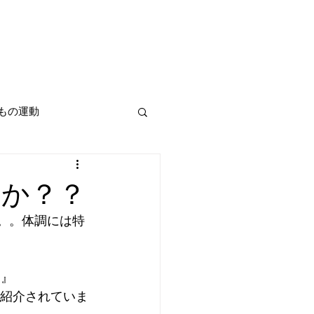
もの運動
すか？？
。。体調には特
ト』
山紹介されていま