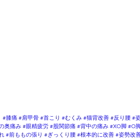
り
#膝痛
#肩甲骨
#首こり
#むくみ
#猫背改善
#反り腰
#
目の奥痛み
#眼精疲労
#股関節痛
#背中の痛み
#XO脚
#O
れ
#前ももの張り
#ぎっくり腰
#根本的に改善
#姿勢改