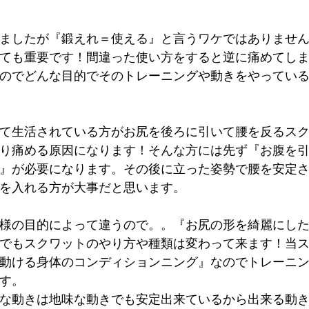
ましたが『鍛えれ＝使える』と言うワケではありませ
ても重要です！間違った使い方をすると逆に痛めてし
のでどんな目的でそのトレーニングや動きをやってい
て生活されている方がお尻を後ろに引いて腰を反るス
り痛める原因になります！そんな方には先ず『お腹を
』が必要になります。その後に立った姿勢で腰を安定
を入れる方が大事だと思います。
様の目的によって違うので。。『お尻の形を綺麗にし
でもスクワットのやり方や種類は変わって来ます！当
動ける身体のコンディションニング』なのでトレーニ
す。
な動きは地味な動きでも安定出来ているから出来る動