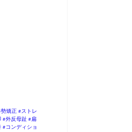
姿勢矯正
#ストレ
脚
#外反母趾
#扁
善
#コンディショ