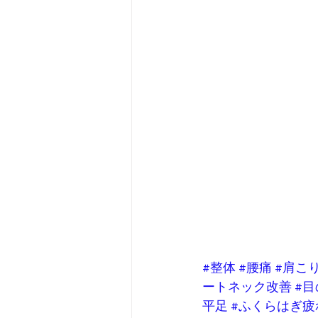
#整体
#腰痛
#肩こ
ートネック改善
#
平足
#ふくらはぎ疲