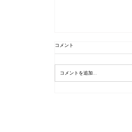
コメント
コメントを追加…
ピラティスの為のピラティス
してませんか？？
bco/bobbyconditioning
社名 『bobbyconditioning』
商標登録 『balloon-conditioni
インボイス番号 T58106451634