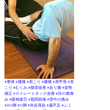
#整体
#腰痛
#肩こり
#膝痛
#肩甲骨
#首
こり
#むくみ
#猫背改善
#反り腰
#姿勢
矯正
#ストレートネック改善
#目の奥痛
み
#眼精疲労
#股関節痛
#背中の痛み
#XO脚
#O脚
#外反母趾
#扁平足
#ふく