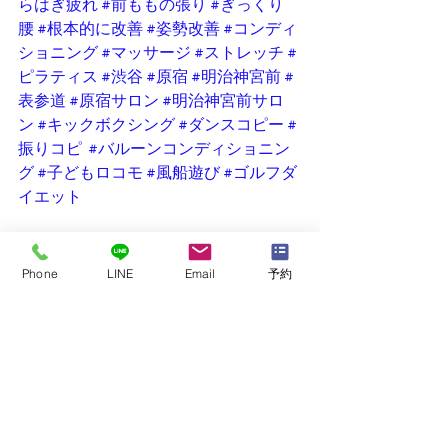
らはぎ疲れ
#前ももの張り
#ぎっくり
腰
#根本的に改善
#姿勢改善
#コンディ
ショニング
#マッサージ
#ストレッチ
#
ピラティス
#渋谷
#原宿
#明治神宮前
#
表参道
#原宿サロン
#明治神宮前サロ
ン
#キックボクシング
#ダンスコピー
#
振りコピ
#バルーンコンディショニン
グ
#子どもロコモ
#風船遊び
#ゴルフダ
イエット
スタジオNEWS
Phone
LINE
Email
予約
身体メンテナンス