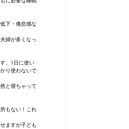
どもに必要な睡眠
の低下・倦怠感な
き夫婦が多くなっ
す。1日に使い
掛かり使わないで
自然と寝ちゃって
場所もない！これ
させますが子ども