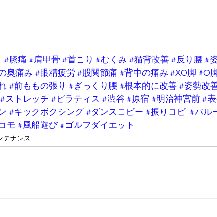
り
#膝痛
#肩甲骨
#首こり
#むくみ
#猫背改善
#反り腰
#
目の奥痛み
#眼精疲労
#股関節痛
#背中の痛み
#XO脚
#O
れ
#前ももの張り
#ぎっくり腰
#根本的に改善
#姿勢改
#ストレッチ
#ピラティス
#渋谷
#原宿
#明治神宮前
#
ン
#キックボクシング
#ダンスコピー
#振りコピ
#バル
コモ
#風船遊び
#ゴルフダイエット
ンテナンス