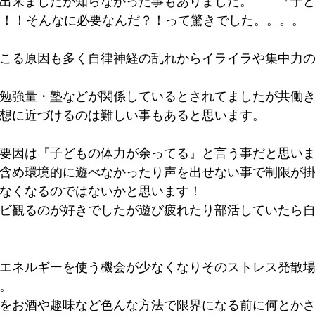
出来ましたが知らなかった事もありました。　　『子
っ！！そんなに必要なんだ？！って驚きでした。。。。
こる原因も多く自律神経の乱れからイライラや集中力
勉強量・塾などが関係しているとされてましたが共働
想に近づけるのは難しい事もあると思います。
要因は『子どもの体力が余ってる』と言う事だと思いま
含め環境的に遊べなかったり声を出せない事で制限が
なくなるのではないかと思います！
ビ観るのが好きでしたが遊び疲れたり部活していたら
エネルギーを使う機会が少なくなりそのストレス発散
。
をお酒や趣味など色んな方法で限界になる前に何とか