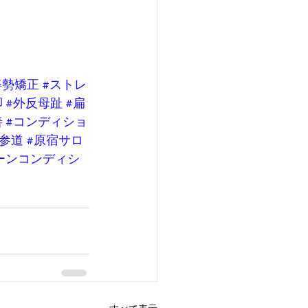
姿勢矯正
#ストレ
脚
#外反母趾
#扁
善
#コンディショ
表参道
#原宿サロ
ーンコンディシ