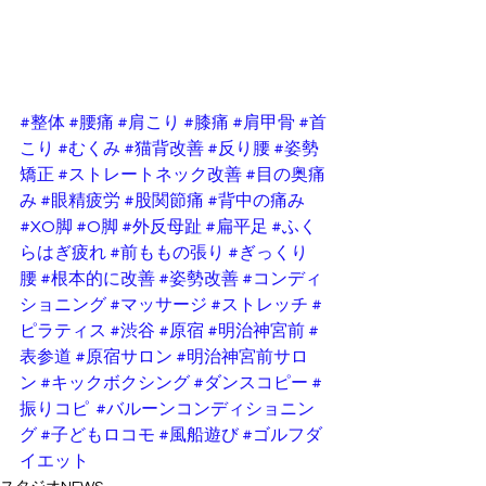
#整体
#腰痛
#肩こり
#膝痛
#肩甲骨
#首
こり
#むくみ
#猫背改善
#反り腰
#姿勢
矯正
#ストレートネック改善
#目の奥痛
み
#眼精疲労
#股関節痛
#背中の痛み
#XO脚
#O脚
#外反母趾
#扁平足
#ふく
らはぎ疲れ
#前ももの張り
#ぎっくり
腰
#根本的に改善
#姿勢改善
#コンディ
ショニング
#マッサージ
#ストレッチ
#
ピラティス
#渋谷
#原宿
#明治神宮前
#
表参道
#原宿サロン
#明治神宮前サロ
ン
#キックボクシング
#ダンスコピー
#
振りコピ
#バルーンコンディショニン
グ
#子どもロコモ
#風船遊び
#ゴルフダ
イエット