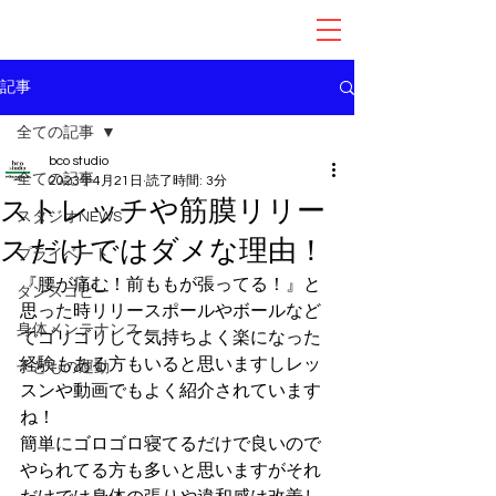
記事
全ての記事
bco studio
全ての記事
2023年4月21日
読了時間: 3分
ストレッチや筋膜リリー
スタジオNEWS
スだけではダメな理由！
プライベート
『腰が痛む！前ももが張ってる！』と
ダンスコピー
思った時リリースポールやボールなど
身体メンテナンス
でゴリゴリして気持ちよく楽になった
経験もある方もいると思いますしレッ
子どもの運動
スンや動画でもよく紹介されています
ね！
簡単にゴロゴロ寝てるだけで良いので
やられてる方も多いと思いますがそれ